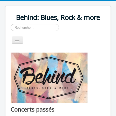
Behind: Blues, Rock & more
Rechercher
Basculer
la
navigation
Home
Le groupe
Concerts
Anciens concerts
Vidéos
Behind The Sound
Concerts passés